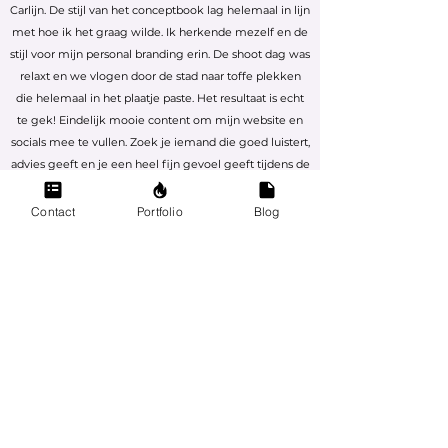
Carlijn. De stijl van het conceptbook lag helemaal in lijn
met hoe ik het graag wilde. Ik herkende mezelf en de
stijl voor mijn personal branding erin. De shoot dag was
relaxt en we vlogen door de stad naar toffe plekken
die helemaal in het plaatje paste. Het resultaat is echt
te gek! Eindelijk mooie content om mijn website en
socials mee te vullen. Zoek je iemand die goed luistert,
advies geeft en je een heel fijn gevoel geeft tijdens de
shoot... Carlijn is your girl!!
Contact
Portfolio
Blog
Sabine Burkunk - Studio Hoi
Online Video's Interieur Programma
Carlijn is de vrouw die je moet hebben als met iemand
wilt werken die: de rust bewaart, jouw concept begrijpt
én overeind houdt, die kennis heeft van video en foto
en die bevlogen en ambitieus is. Ze heeft me
geholpen mijn online programma op te tuigen en ik
ben meeeer dan blij met de shots en de edits en de
snelheid waarmee we dit hebben gerealiseerd.
Carlijn is professioneel, heel goed voorbereid en heel