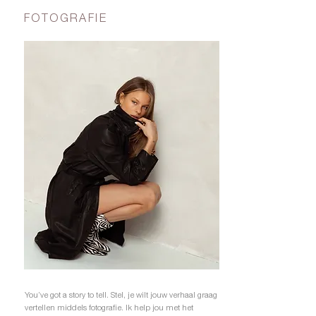
FOTOGRAFIE
You’ve got a story to tell. Stel, je wilt jouw verhaal graag
vertellen middels fotografie. Ik help jou met het