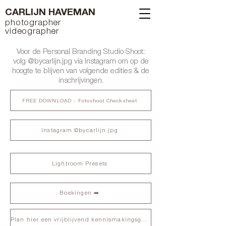
CARLIJN HAVEMAN
photographer
videographer
Voor de Personal Branding Studio Shoot:
volg @bycarlijn.jpg via Instagram om op de
hoogte te blijven van volgende edities & de
inschrijvingen.
FREE DOWNLOAD - Fotoshoot Checksheet
Instagram @bycarlijn.jpg
Lightroom Presets
Boekingen ➡️
Plan hier een vrijblijvend kennismakingsgesprek. 💫