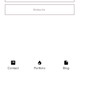
Website
Contact
Portfolio
Blog
BYCARLIJN
kvk:
76928470
contact@bycarlijn.com