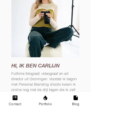
HI, IK BEN CARLIJN
Fulltime fotograaf, videograaf en art
director uit Groningen. Voordat ik begon
met Personal Branding shoots kwam ik
online nog niet de stijl tegen die ik zelf
zocht. Krachtig, bold, puur, maar toch
vrouwelijk. Ik noem het ook wel de
Contact
Portfolio
Blog
fashion editorial look. Ik hou van spelen
met verschillende texturen, kleuren en
props (accessoires). Om de beelden net
even die extra spice te geven. Daarnaast