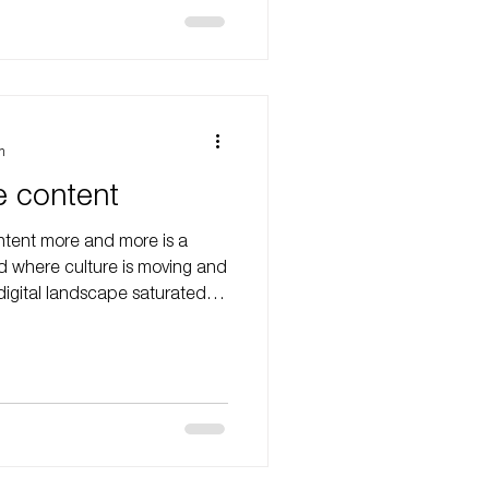
ome together to build culture,
n
e content
tent more and more is a
d where culture is moving and
 digital landscape saturated
rmance, the brands that cut
el human, present and
 content is no longer about
 about reflecting a moment.
en to, they want to see
brid brands op