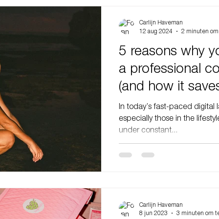
Carlijn Haveman
12 aug 2024
2 minuten om 
5 reasons why y
a professional content partner
(and how it save
In today’s fast-paced digita
especially those in the lifest
under constant...
Carlijn Haveman
8 jun 2023
3 minuten om t