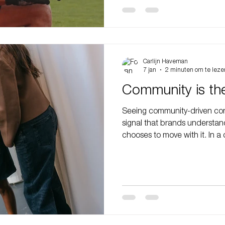
and short-form storytelling c
not just campaigns.
Carlijn Haveman
7 jan
2 minuten om te leze
Community is th
Seeing community-driven con
signal that brands understan
chooses to move with it. In a
with noise, polish and perfo
through are the ones that fe
embedded in real life. Today,
broadcasting a message, but
People don’t want to be spok
themselves. Especially for hy