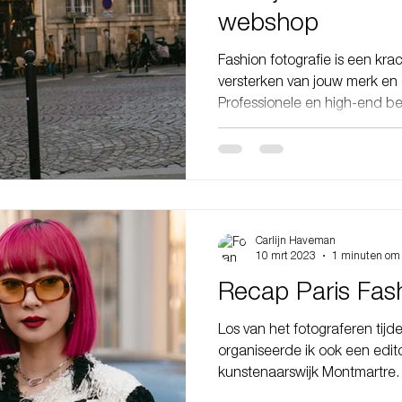
webshop
Fashion fotografie is een krac
versterken van jouw merk en
Professionele en high-end 
mogelijkheid om de essentie
brengen en een blijvende indr
doelgroep. In deze blog wil 
fotografie voor jouw merk ve
aandacht voor een opvallende 
Paris Fashion Week heb ges
Carlijn Haveman
"Parisian
10 mrt 2023
1 minuten om 
Recap Paris Fa
Los van het fotograferen tij
organiseerde ik ook een edito
kunstenaarswijk Montmartre.