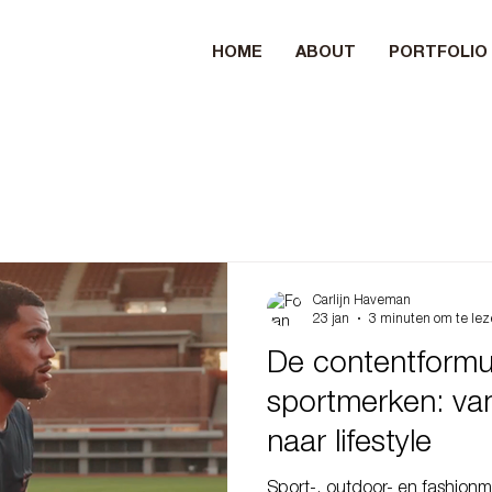
HOME
ABOUT
PORTFOLIO
Carlijn Haveman
23 jan
3 minuten om te le
De contentformu
sportmerken: va
naar lifestyle
Sport-, outdoor- en fashionm