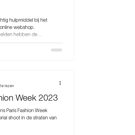
htig hulpmiddel bij het
 online webshop.
beelden hebben de
 van jouw producten over te
uk achter te laten bij jouw
ik de waarde van fashion
rkennen, met speciale
editorial serie die ik tijdens
choten. Deze serie, genaamd
te lezen
shion Week 2023
dens Paris Fashion Week
rial shoot in de straten van