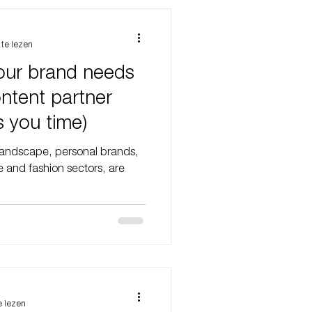
te lezen
our brand needs
s you time)
l landscape, personal brands,
yle and fashion sectors, are
e lezen