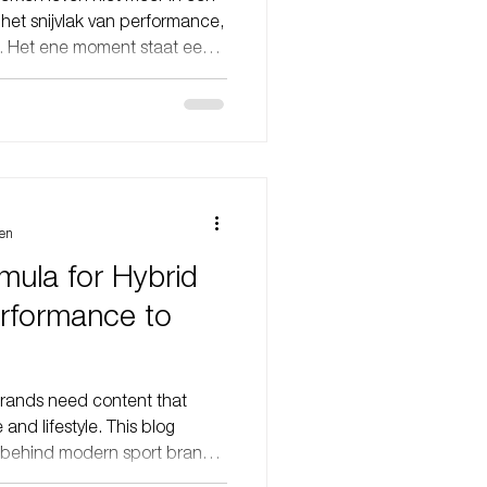
het snijvlak van performance,
en. Het ene moment staat een
ende moment bij een
ater in een fashion-forward
em ik hybride merken: merken
n één
vraagt om een andere manier
e visuals o
zen
mula for Hybrid
rformance to
brands need content that
d lifestyle. This blog
a behind modern sport brands,
 how performance, community